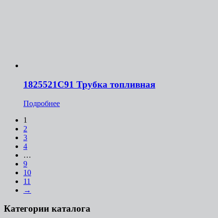
1825521С91 Трубка топливная
Подробнее
1
2
3
4
…
9
10
11
→
Категории каталога